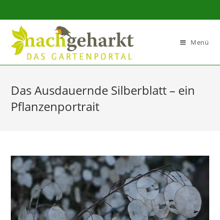
Sidebar-
Sidebar-
Inhalt
Menü
Das Ausdauernde Silberblatt – ein
Pflanzenportrait