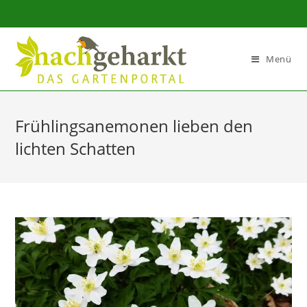
Sidebar-
Sidebar-
Inhalt
Menü
Frühlingsanemonen lieben den
lichten Schatten