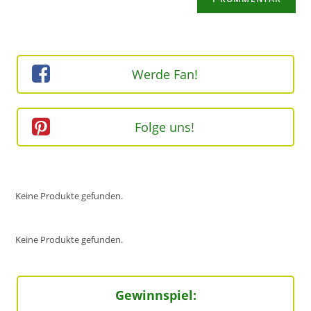
URL
Kommentieren
ein
ein
(optional)
Werde Fan!
Folge uns!
Keine Produkte gefunden.
Keine Produkte gefunden.
Gewinnspiel: