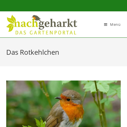
Sidebar-
Sidebar-
Inhalt
Menü
Das Rotkehlchen