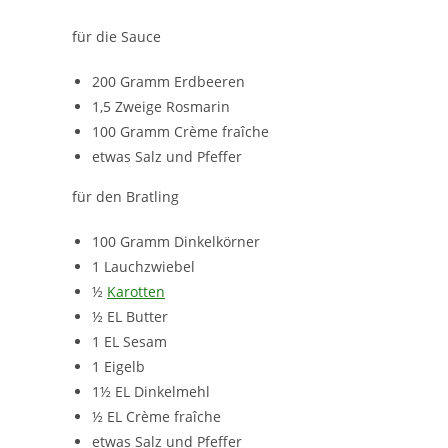
für die Sauce
200 Gramm Erdbeeren
1,5 Zweige Rosmarin
100 Gramm Crème fraîche
etwas Salz und Pfeffer
für den Bratling
100 Gramm Dinkelkörner
1 Lauchzwiebel
½
Karotten
½ EL Butter
1 EL Sesam
1 Eigelb
1½ EL Dinkelmehl
½ EL Crème fraîche
etwas Salz und Pfeffer