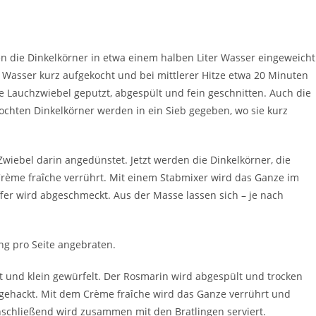
en die Dinkelkörner in etwa einem halben Liter Wasser eingeweicht
Wasser kurz aufgekocht und bei mittlerer Hitze etwa 20 Minuten
e Lauchzwiebel geputzt, abgespült und fein geschnitten. Auch die
ekochten Dinkelkörner werden in ein Sieb gegeben, wo sie kurz
 Zwiebel darin angedünstet. Jetzt werden die Dinkelkörner, die
ème fraîche verrührt. Mit einem Stabmixer wird das Ganze im
ffer wird abgeschmeckt. Aus der Masse lassen sich – je nach
ng pro Seite angebraten.
t und klein gewürfelt. Der Rosmarin wird abgespült und trocken
 gehackt. Mit dem Crème fraîche wird das Ganze verrührt und
Anschließend wird zusammen mit den Bratlingen serviert.