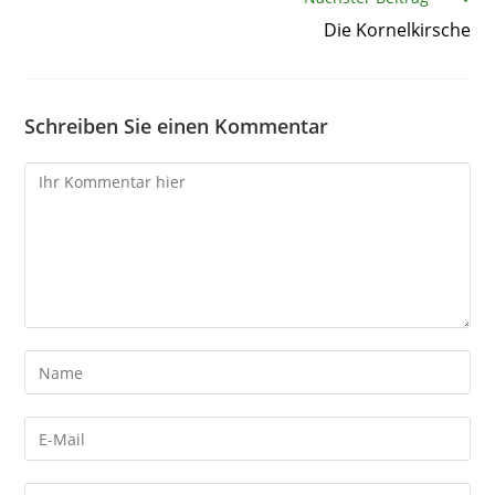
Die Kornelkirsche
Schreiben Sie einen Kommentar
Kommentare
Gib
deinen
Namen
Gib
oder
deine
Benutzernamen
E-