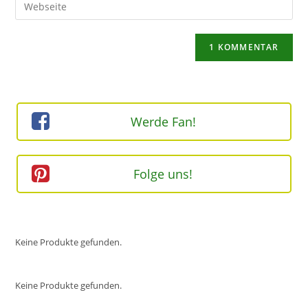
Gib
zum
Mail-
deine
Kommentieren
Adresse
Website-
ein
zum
URL
Kommentieren
ein
ein
(optional)
Werde Fan!
Folge uns!
Keine Produkte gefunden.
Keine Produkte gefunden.