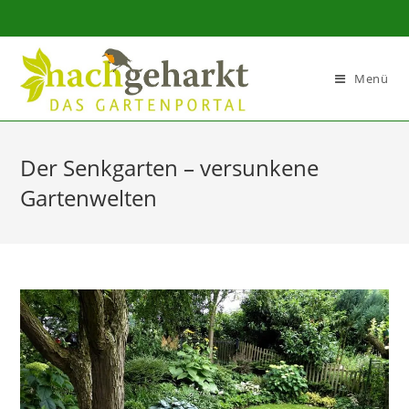
Sidebar-
Sidebar-
Inhalt
Menü
Der Senkgarten – versunkene
Gartenwelten