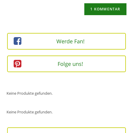
Adresse
Website-
ein
zum
URL
Kommentieren
ein
ein
(optional)
Werde Fan!
Folge uns!
Keine Produkte gefunden.
Keine Produkte gefunden.