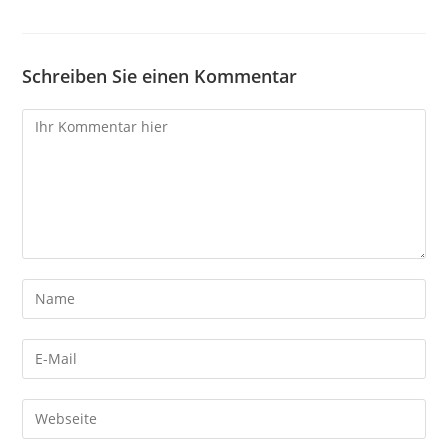
Schreiben Sie einen Kommentar
Kommentare
Gib
deinen
Namen
Gib
oder
deine
Benutzernamen
E-
Gib
zum
Mail-
deine
Kommentieren