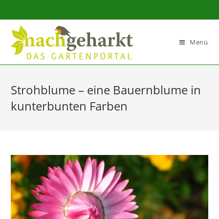
Sidebar-
Sidebar-
Inhalt
Menü
Strohblume – eine Bauernblume in
kunterbunten Farben