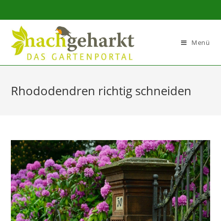
Sidebar-
Sidebar-
Inhalt
Menü
Rhododendren richtig schneiden