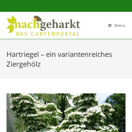
Sidebar-
Sidebar-
Inhalt
Menü
Hartriegel – ein variantenreiches
Ziergehölz