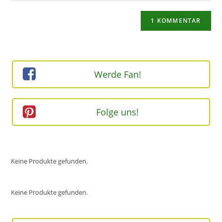
Kommentieren
Adresse
Website-
ein
zum
URL
Kommentieren
ein
ein
(optional)
Werde Fan!
Folge uns!
Keine Produkte gefunden.
Keine Produkte gefunden.