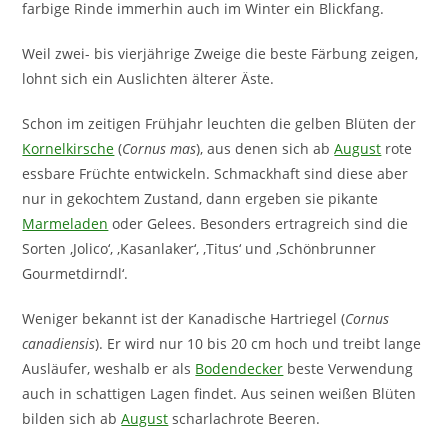
farbige Rinde immerhin auch im Winter ein Blickfang.
Weil zwei- bis vierjährige Zweige die beste Färbung zeigen,
lohnt sich ein Auslichten älterer Äste.
Schon im zeitigen Frühjahr leuchten die gelben Blüten der
Kornelkirsche
(
Cornus mas
), aus denen sich ab
August
rote
essbare Früchte entwickeln. Schmackhaft sind diese aber
nur in gekochtem Zustand, dann ergeben sie pikante
Marmeladen
oder Gelees. Besonders ertragreich sind die
Sorten ‚Jolico‘, ‚Kasanlaker‘, ‚Titus‘ und ‚Schönbrunner
Gourmetdirndl‘.
Weniger bekannt ist der Kanadische Hartriegel (
Cornus
canadiensis
). Er wird nur 10 bis 20 cm hoch und treibt lange
Ausläufer, weshalb er als
Bodendecker
beste Verwendung
auch in schattigen Lagen findet. Aus seinen weißen Blüten
bilden sich ab
August
scharlachrote Beeren.