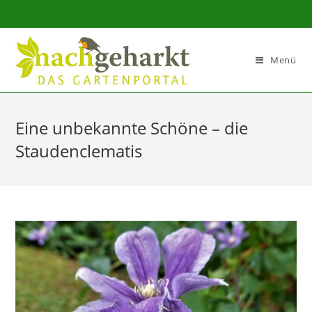
Sidebar-
Sidebar-
Inhalt
Menü
Eine unbekannte Schöne – die
Staudenclematis