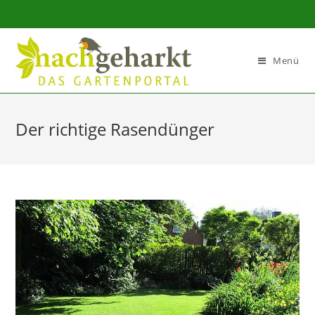
Sidebar-
Sidebar-
Inhalt
Menü
Der richtige Rasendünger