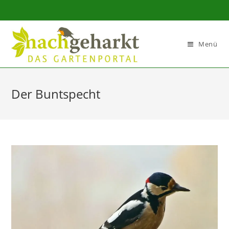
Sidebar-
Sidebar-
Inhalt
Menü
Der Buntspecht