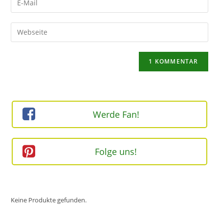
oder
deine
Benutzernamen
E-
Gib
zum
Mail-
deine
Kommentieren
Adresse
Website-
ein
zum
URL
Kommentieren
ein
ein
(optional)
Werde Fan!
Folge uns!
Keine Produkte gefunden.