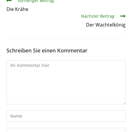
Artikel
Vorheriger Beitrag
Die Krähe
Nächster Beitrag
Der Wachtelkönig
Schreiben Sie einen Kommentar
Kommentare
Gib
deinen
Namen
Gib