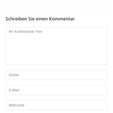
Schreiben Sie einen Kommentar
Kommentare
Gib
deinen
Namen
Gib
oder
deine
Benutzernamen
E-
Gib
zum
Mail-
deine
Kommentieren