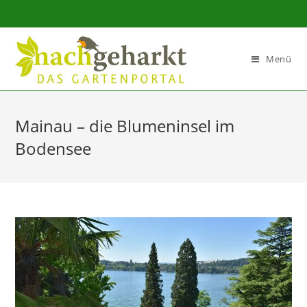
Sidebar-
Sidebar-
Inhalt
Menü
Mainau – die Blumeninsel im
Bodensee