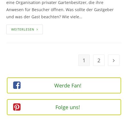
eine Organisation privater Gartenbesitzer, die ihre
Anwesen für Besucher öffnen. Was sollte der Gastgeber
und was der Gast beachten? Wie viele…
DIE
WEITERLESEN
OFFENE
GARTENPFORTE
–
ZU
BESUCH
IN
FREMDEN
1
2
Geh zur
GÄRTEN
Werde Fan!
Folge uns!