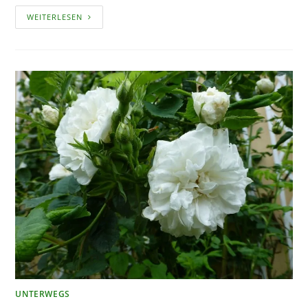
DIE
WEITERLESEN
SCHÖNSTEN
SCHLOSSGÄRTEN
UND
SCHLÖSSER
IM
NÖRDLICHEN
BAYERN
UNTERWEGS