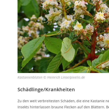
Kastanienblüten © Heinrich Linse/pixelio.de
Schädlinge/Krankheiten
Zu den weit verbreitesten Schäden, die eine Kastanie n
Insekts hinterlassen braune Flecken auf den Blättern. 