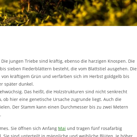
 Die jungen Triebe sind kräftig, ebenso die harzigen Knospen. Die
f bis sieben Fiederblättern besteht, die vom Blattstiel ausgehen. Die
ind von kräftigem Grün und verfärben sich im Herbst goldgelb bis
er später dunkel.
ehwüchsig. Das heißt, die Holzstrukturen sind nicht senkrecht
, ob hier eine genetische Ursache zugrunde liegt. Auch die
ielen. Der Stamm kann einen Durchmesser bis zu zwei Metern
.
mes. Sie öffnen sich Anfang
Mai
und tragen fünf rosafarbig
 Sie sind unterteilt in männliche und weibliche Blüten. Je höher