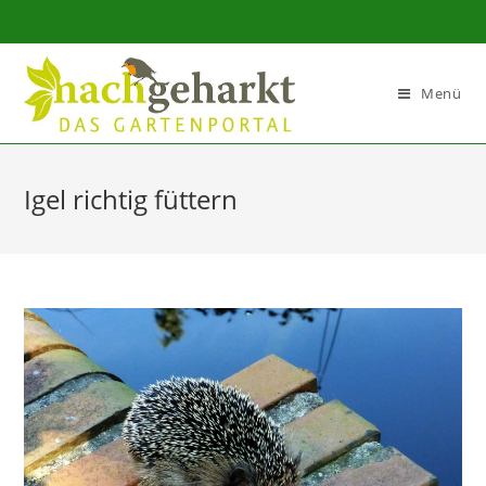
Sidebar-
Sidebar-
Inhalt
Menü
Igel richtig füttern