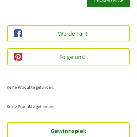
URL
Kommentieren
ein
ein
(optional)
Werde Fan!
Folge uns!
Keine Produkte gefunden.
Keine Produkte gefunden.
Gewinnspiel: