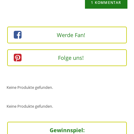
zum
URL
Kommentieren
ein
ein
(optional)
Werde Fan!
Folge uns!
Keine Produkte gefunden.
Keine Produkte gefunden.
Gewinnspiel: