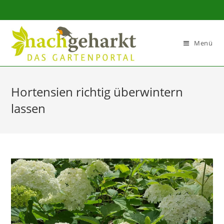
Sidebar-
Sidebar-
Inhalt
Menü
Hortensien richtig überwintern
lassen