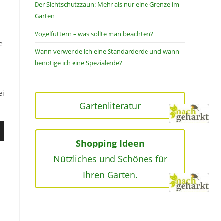
Der Sichtschutzzaun: Mehr als nur eine Grenze im
Garten
Vogelfüttern – was sollte man beachten?
e
Wann verwende ich eine Standarderde und wann
benötige ich eine Spezialerde?
ei
Gartenliteratur
en
nter
Shopping Ideen
,
Nützliches und Schönes für
Ihren Garten.
ke
n