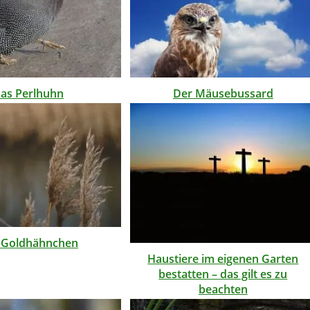
as Perlhuhn
Der Mäusebussard
 Goldhähnchen
Haustiere im eigenen Garten
bestatten – das gilt es zu
beachten