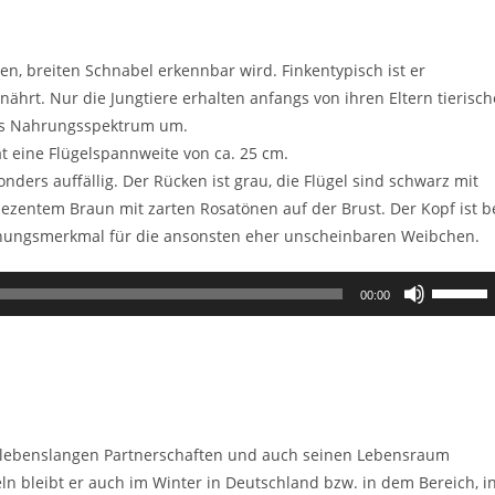
gen, breiten Schnabel erkennbar wird. Finkentypisch ist er
ährt. Nur die Jungtiere erhalten anfangs von ihren Eltern tierisch
res Nahrungsspektrum um.
t eine Flügelspannweite von ca. 25 cm.
ders auffällig. Der Rücken ist grau, die Flügel sind schwarz mit
ezentem Braun mit zarten Rosatönen auf der Brust. Der Kopf ist b
ennungsmerkmal für die ansonsten eher unscheinbaren Weibchen.
Pfeiltast
00:00
Hoch/Ru
benutzen
um
die
Lautstär
zu
 in lebenslangen Partnerschaften und auch seinen Lebensraum
regeln.
n bleibt er auch im Winter in Deutschland bzw. in dem Bereich, i