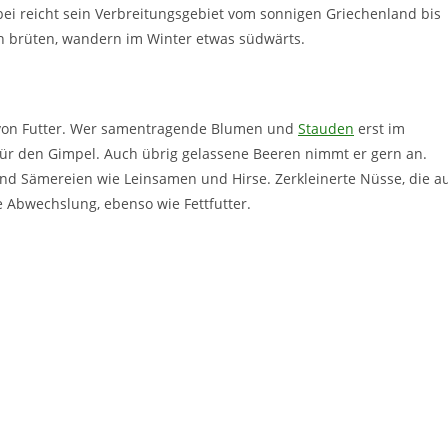
bei reicht sein Verbreitungsgebiet vom sonnigen Griechenland bis
den brüten, wandern im Winter etwas südwärts.
rm von Futter. Wer samentragende Blumen und
Stauden
erst im
 für den Gimpel. Auch übrig gelassene Beeren nimmt er gern an.
d Sämereien wie Leinsamen und Hirse. Zerkleinerte Nüsse, die a
e Abwechslung, ebenso wie Fettfutter.