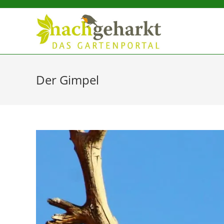
Sidebar-
Sidebar-
Inhalt
Der Gimpel