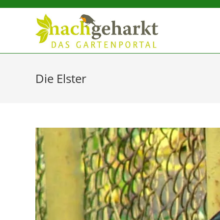
Sidebar-
Sidebar-
Inhalt
Die Elster