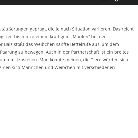
Hoch/Ru
benutzen
um
die
utäußerungen geprägt, die je nach Situation variieren. Das reicht
Lautstär
gszeit bis hin zu einem kräftigem „Maulen“ bei der
zu
r Balz stößt das Weibchen sanfte Bettelrufe aus, um dem
regeln.
arung zu bewegen. Auch in der Partnerschaft ist ein breites
ten festzustellen. Man könnte meinen, die Tiere würden sich
heinen sich Männchen und Weibchen mit verschiedenen