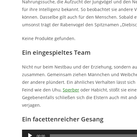
Nahrungssuche, die Aufzucht der Jungvögel und den N
für ihre Intelligenz bekannt. So beobachtet sie andere
können. Dasselbe gilt auch für den Menschen. Sobald e
umsonst trägt der Rabenvogel den Spitznamen „Diebisch
Keine Produkte gefunden.
Ein eingespieltes Team
Nicht nur beim Nestbau und der Erziehung, sondern au
zusammen. Gemeinsam ziehen Männchen und Weibchen l
der andere plündert. Ein ähnliches Verhalten lässt sic
Feind wie den Uhu,
Sperber
oder Habicht, stößt sie eine
Gegebenenfalls schließen sich die Elstern auch mit a
verjagen.
Ein facettenreicher Gesang
Audio-
00:00