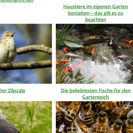
Haustiere im eigenen Garten
bestatten – das gilt es zu
beachten
Der Zilpzalp
Die beliebtesten Fische für den
Gartenteich