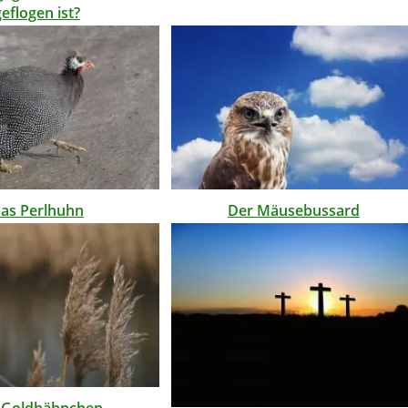
geflogen ist?
as Perlhuhn
Der Mäusebussard
 Goldhähnchen