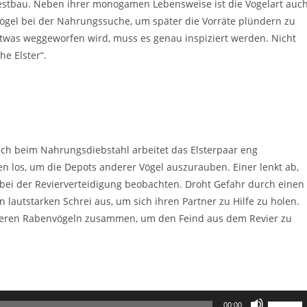
estbau. Neben ihrer monogamen Lebensweise ist die Vogelart auc
 Vögel bei der Nahrungssuche, um später die Vorräte plündern zu
twas weggeworfen wird, muss es genau inspiziert werden. Nicht
e Elster“.
ch beim Nahrungsdiebstahl arbeitet das Elsterpaar eng
os, um die Depots anderer Vögel auszurauben. Einer lenkt ab,
h bei der Revierverteidigung beobachten. Droht Gefahr durch einen
n lautstarken Schrei aus, um sich ihren Partner zu Hilfe zu holen.
nderen Rabenvögeln zusammen, um den Feind aus dem Revier zu
Pfeiltast
00:00