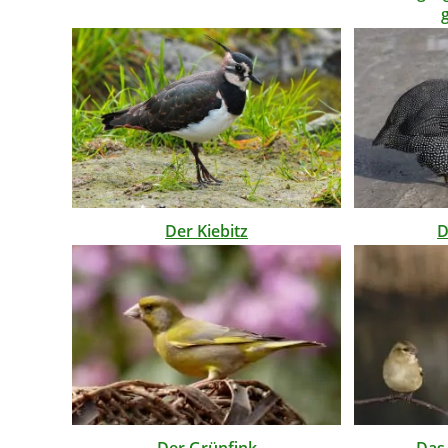
Der Kiebitz
D
Der Grünfink
Das