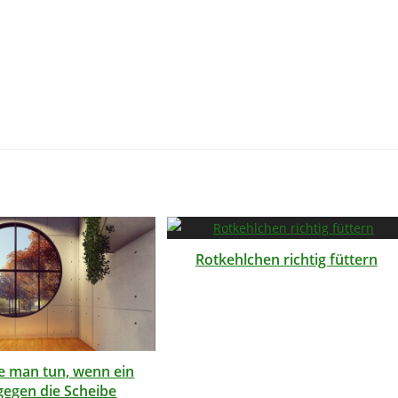
Rotkehlchen richtig füttern
te man tun, wenn ein
gegen die Scheibe