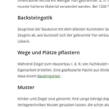
Innenräume reichte ein weniger hart gebrannter, d. h. 
musste härteres Material verwendet werden. Bei 1200 °
Backsteingotik
Zeugnisse der Baukunst mit dem ältesten Kunststein las
Zeugnis ab, wie kunstvoll sich der gebrannte Ton verbau
Lübeck.
Wege und Plätze pflastern
Während Ziegel zum Häuserbau i. d. R. von Fachleuten 
Eigenarbeit erstellen. Eine gepflasterte Fläche aus Kli
etwa einem
Bauerngarten
.
Muster
Klinker und Ziegel sind genormt: Ihre Länge beträgt dop
Verlegetechniken Muster gestalten lassen, die schon al