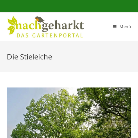
Sidebar-
Sidebar-
Inhalt
Menü
Die Stieleiche