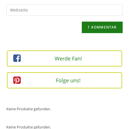
Benutzernamen
E-
Gib
zum
Mail-
deine
Kommentieren
Adresse
Website-
ein
zum
URL
Kommentieren
ein
ein
(optional)
Werde Fan!
Folge uns!
Keine Produkte gefunden.
Keine Produkte gefunden.