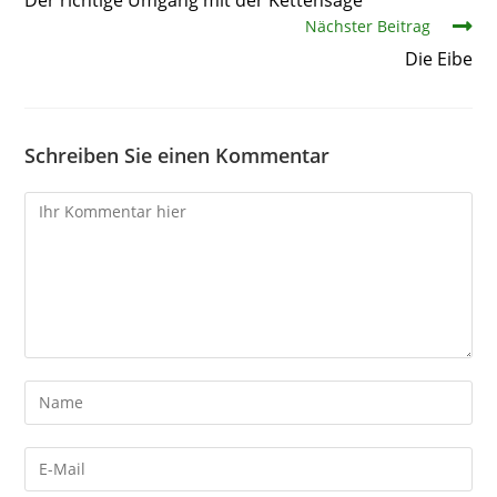
Nächster Beitrag
Die Eibe
Schreiben Sie einen Kommentar
Kommentare
Gib
deinen
Namen
Gib
oder
deine