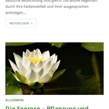
deutsche Bezeichnung sind gleich. Die Blume begeistert
durch ihre Farbenvielfalt und ihrer ausgesprochen
anmutigen…
DIE
WEITERLESEN
GERBERA
–
SCHNITT-
UND
GARTENBLUME
ALLGEMEIN
Die Seerose – Pflanzung und