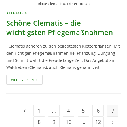
Blaue Clematis © Dieter Hupka
ALLGEMEIN
Schöne Clematis – die
wichtigsten Pflegemaßnahmen
Clematis gehören zu den beliebtesten Kletterpflanzen. Mit
den richtigen Pflegemaßnahmen bei Pflanzung, Düngung
und Schnitt währt die Freude lange Zeit. Das Angebot an
Waldreben (Clematis), auch Klematis genannt, ist…
SCHÖNE
WEITERLESEN
CLEMATIS
–
DIE
WICHTIGSTEN
PFLEGEMASSNAHMEN
1
…
4
5
6
7
Geh zur Option
8
9
10
…
12
Geh zur