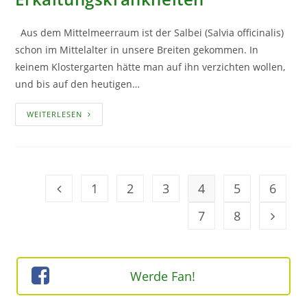
Aus dem Mittelmeerraum ist der Salbei (Salvia officinalis)
schon im Mittelalter in unsere Breiten gekommen. In
keinem Klostergarten hätte man auf ihn verzichten wollen,
und bis auf den heutigen…
SALBEI
WEITERLESEN
–
GUT
GEGEN
ERKÄLTUNGSKRANKHEITEN
1
2
3
4
5
6
Geh zur Option
7
8
Geh zur
Werde Fan!