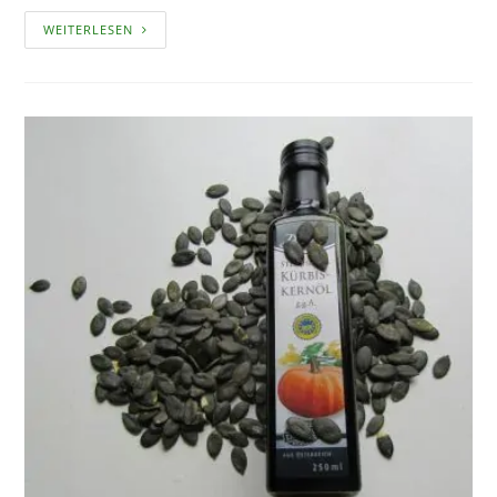
KÜRBIS
WEITERLESEN
–
EIN
VIELFÄLTIGES
GEMÜSE