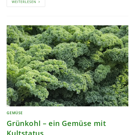
ANANAS
WEITERLESEN
–
DIE
KÖNIGIN
DER
FRÜCHTE
GEMÜSE
Grünkohl – ein Gemüse mit
Kultstatus