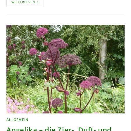
QUITTEN
WEITERLESEN
–
EINE
FRUCHT
FEIERT
IHR
COMEBACK
ALLGEMEIN
Angelika – die Zier-, Duft- und