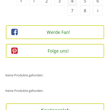
1
2
3
4
5
6
Geh zur Option
7
8
Geh zur
Werde Fan!
Folge uns!
Keine Produkte gefunden.
Keine Produkte gefunden.