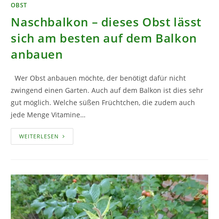
OBST
Naschbalkon – dieses Obst lässt
sich am besten auf dem Balkon
anbauen
Wer Obst anbauen möchte, der benötigt dafür nicht
zwingend einen Garten. Auch auf dem Balkon ist dies sehr
gut möglich. Welche süßen Früchtchen, die zudem auch
jede Menge Vitamine…
NASCHBALKON
WEITERLESEN
–
DIESES
OBST
LÄSST
SICH
AM
BESTEN
AUF
DEM
BALKON
ANBAUEN