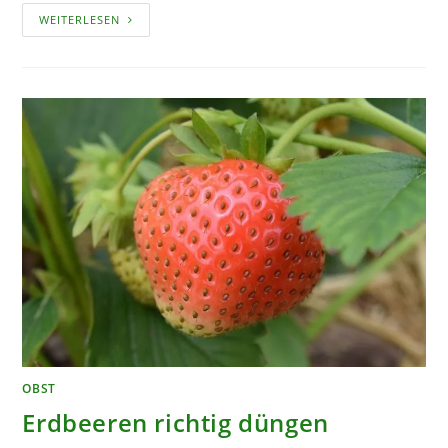
HECKEN,
WEITERLESEN
DIE
MIT
ESSBAREN
FRÜCHTEN
BEGEISTERN
OBST
Erdbeeren richtig düngen