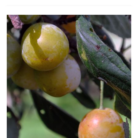
EINE
TOLLE
UND
SEHR
GESUNDE
FRUCHT