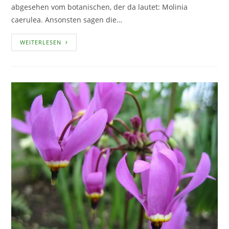
abgesehen vom botanischen, der da lautet: Molinia
caerulea. Ansonsten sagen die…
BENT-
WEITERLESEN
ODER
MOORPFEIFENGRAS
–
EIN
PFLANZENPORTRAIT