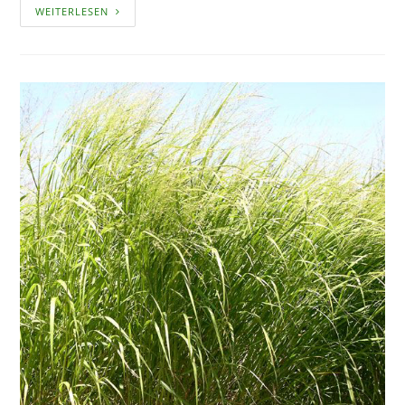
DIE
WEITERLESEN
WITWENBLUME
PFLANZEN
UND
PFLEGEN