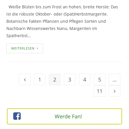
Weiße Blüten bis zum Frost an hohen, breite Horste: Das
ist die robuste Oktober- oder (Spät)Herbstmargerite.
Botanische Fakten Pflanzen und Pflegen Sorten und
Nachbarn Wissenswertes Nanu, Margeriten im
Spätherbst…
OKTOBER-
WEITERLESEN
ODER
SPÄTHERBSTMARGERITEN
1
2
3
4
5
…
Geh zur Option
11
Geh zur
Werde Fan!