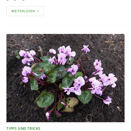
WAS
WEITERLESEN
PFLANZT
MAN
AM
BESTEN
IM
SEPTEMBER
AN?
TIPPS UND TRICKS