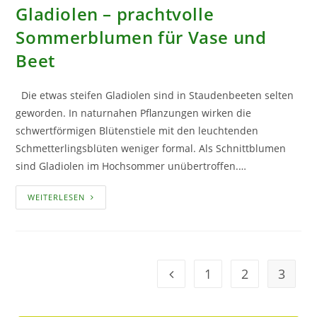
Gladiolen – prachtvolle
Sommerblumen für Vase und
Beet
Die etwas steifen Gladiolen sind in Staudenbeeten selten
geworden. In naturnahen Pflanzungen wirken die
schwertförmigen Blütenstiele mit den leuchtenden
Schmetterlingsblüten weniger formal. Als Schnittblumen
sind Gladiolen im Hochsommer unübertroffen.…
GLADIOLEN
WEITERLESEN
–
PRACHTVOLLE
SOMMERBLUMEN
FÜR
VASE
UND
BEET
1
2
3
Geh zur Option