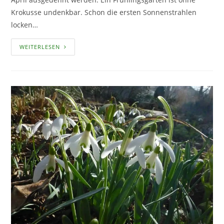
Krokusse undenkbar. Schon die ersten Sonnenstrahlen
locken…
KROKUS
WEITERLESEN
–
LANGER
BLÜTENFLOR
DURCH
EINE
RICHTIGE
SORTENWAHL