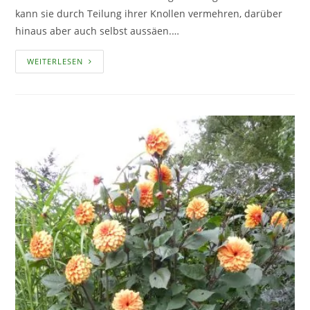
kann sie durch Teilung ihrer Knollen vermehren, darüber
hinaus aber auch selbst aussäen.…
DAHLIEN
WEITERLESEN
–
WIE
MAN
SIE
SELBST
AUS
SAMEN
ZIEHEN
KANN