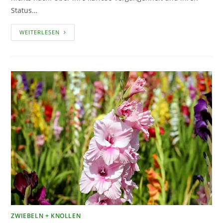
Status…
DAHLIEN
WEITERLESEN
–
DIE
KÖNIGINNEN
DES
SPÄTSOMMERS
ZWIEBELN + KNOLLEN