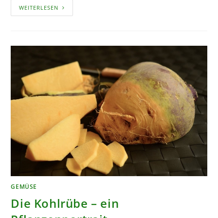
PREISELBEEREN
WEITERLESEN
IM
EIGENEN
GARTEN
ANBAUEN,
PFLEGEN
UND
ERNTEN
GEMÜSE
Die Kohlrübe – ein