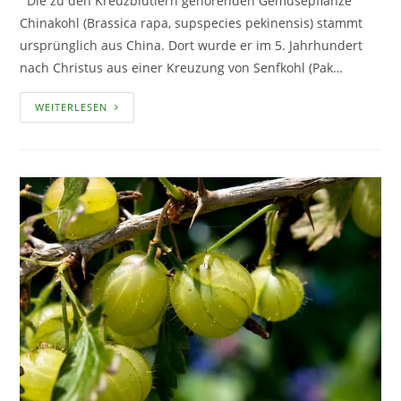
Die zu den Kreuzblütlern gehörenden Gemüsepflanze
Chinakohl (Brassica rapa, supspecies pekinensis) stammt
ursprünglich aus China. Dort wurde er im 5. Jahrhundert
nach Christus aus einer Kreuzung von Senfkohl (Pak…
CHINAKOHL
WEITERLESEN
–
EIN
PFLANZENPORTRAIT