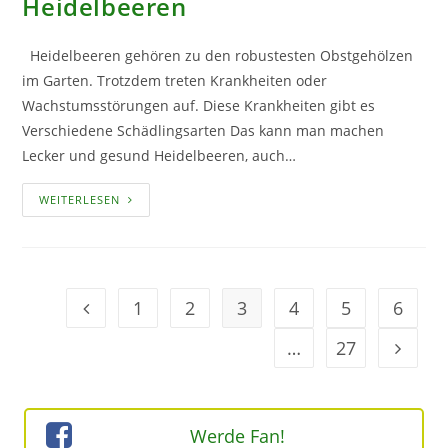
Heidelbeeren
Heidelbeeren gehören zu den robustesten Obstgehölzen
im Garten. Trotzdem treten Krankheiten oder
Wachstumsstörungen auf. Diese Krankheiten gibt es
Verschiedene Schädlingsarten Das kann man machen
Lecker und gesund Heidelbeeren, auch…
DIE
WEITERLESEN
HÄUFIGSTEN
KRANKHEITEN
BEI
HEIDELBEEREN
1
2
3
4
5
6
Geh zur Option
…
27
Geh zur
Werde Fan!