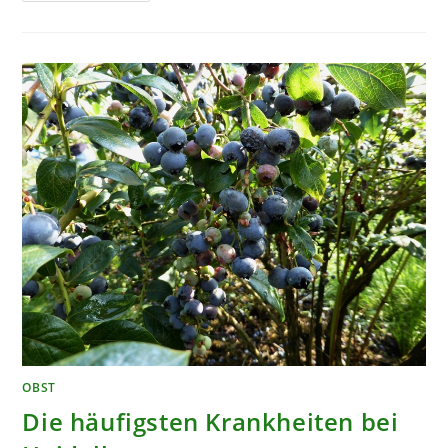
IM
FOKUS:
WIR
STELLEN
FÜNF
STÜCK
VOR
OBST
Die häufigsten Krankheiten bei