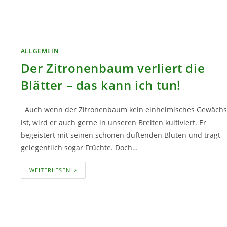
ALLGEMEIN
Der Zitronenbaum verliert die
Blätter – das kann ich tun!
Auch wenn der Zitronenbaum kein einheimisches Gewächs
ist, wird er auch gerne in unseren Breiten kultiviert. Er
begeistert mit seinen schönen duftenden Blüten und trägt
gelegentlich sogar Früchte. Doch…
DER
WEITERLESEN
ZITRONENBAUM
VERLIERT
DIE
BLÄTTER
–
DAS
KANN
ICH