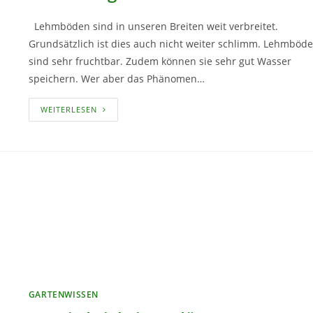
Lehmböden sind in unseren Breiten weit verbreitet.
Grundsätzlich ist dies auch nicht weiter schlimm. Lehmböd
sind sehr fruchtbar. Zudem können sie sehr gut Wasser
speichern. Wer aber das Phänomen…
LEHMBÖDEN
WEITERLESEN
VERBESSERN
UND
NACHHALTIG
AUFLOCKERN
GARTENWISSEN