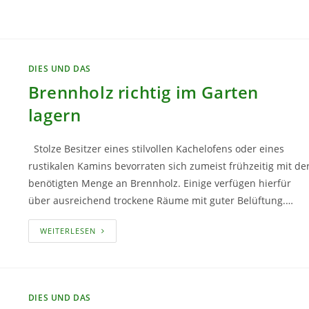
TUN!
DIES UND DAS
Brennholz richtig im Garten
lagern
Stolze Besitzer eines stilvollen Kachelofens oder eines
rustikalen Kamins bevorraten sich zumeist frühzeitig mit de
benötigten Menge an Brennholz. Einige verfügen hierfür
über ausreichend trockene Räume mit guter Belüftung.…
BRENNHOLZ
WEITERLESEN
RICHTIG
IM
GARTEN
LAGERN
DIES UND DAS