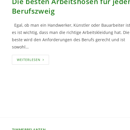
Die besten Arbeitshosen für jede
Berufszweig
Egal, ob man ein Handwerker, Künstler oder Bauarbeiter ist
es ist wichtig, dass man die richtige Arbeitskleidung hat. Die
beste wird den Anforderungen des Berufs gerecht und ist
sowohl…
DIE
WEITERLESEN
BESTEN
ARBEITSHOSEN
FÜR
JEDEN
BERUFSZWEIG
ZIMMERPFLANZEN