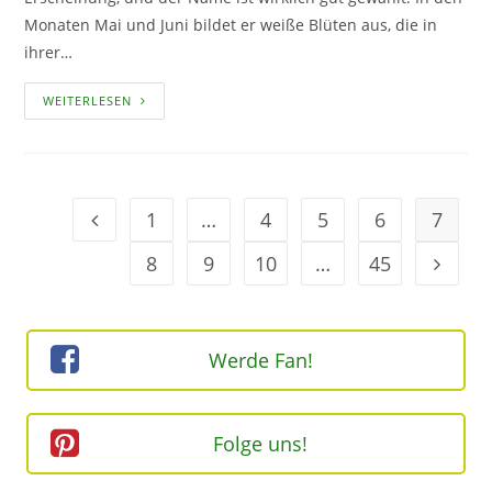
Monaten Mai und Juni bildet er weiße Blüten aus, die in
ihrer…
TASCHENTUCHBAUM
WEITERLESEN
–
PFLANZEN
UND
PFLEGEN
1
…
4
5
6
7
Geh zur Option
8
9
10
…
45
Geh zur
Werde Fan!
Folge uns!