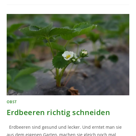
ZIERLICHE
WILDSTAUDE
MIT
GARTENPOTENTIAL
OBST
Erdbeeren richtig schneiden
Erdbeeren sind gesund und lecker. Und erntet man sie
aus dem eigenen Garten, machen sie gleich noch mal