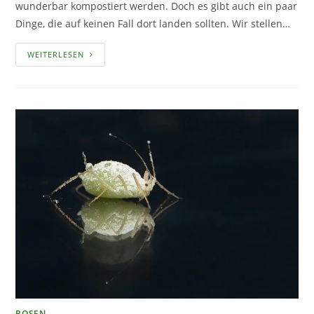
wunderbar kompostiert werden. Doch es gibt auch ein paar
Dinge, die auf keinen Fall dort landen sollten. Wir stellen…
DAS
WEITERLESEN
SOLLTE
NICHT
AUF
DEM
KOMPOST
LANDEN
ROSEN