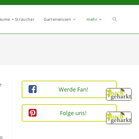
äume + Sträucher
Gartenwissen
mehr
e
Werde Fan!
Folge uns!
en