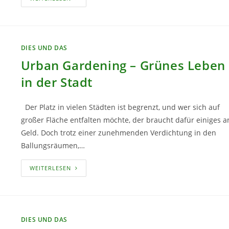
KINDERSPIELE
FÜR
DRAUSSEN T
EIL 1
DIES UND DAS
Urban Gardening – Grünes Leben
in der Stadt
Der Platz in vielen Städten ist begrenzt, und wer sich auf
großer Fläche entfalten möchte, der braucht dafür einiges a
Geld. Doch trotz einer zunehmenden Verdichtung in den
Ballungsräumen,…
URBAN
WEITERLESEN
GARDENING
–
GRÜNES
LEBEN
IN
DER
STADT
DIES UND DAS