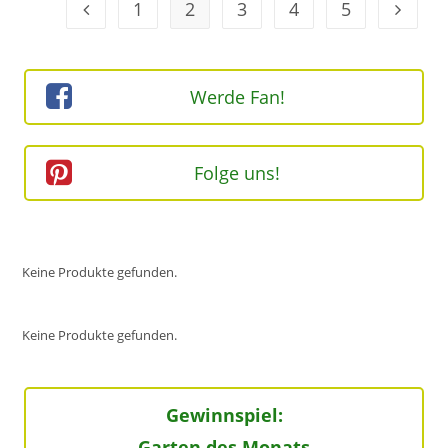
1
2
3
4
5
Geh zur Option
Geh zur
Werde Fan!
Folge uns!
Keine Produkte gefunden.
Keine Produkte gefunden.
Gewinnspiel:
Garten des Monats