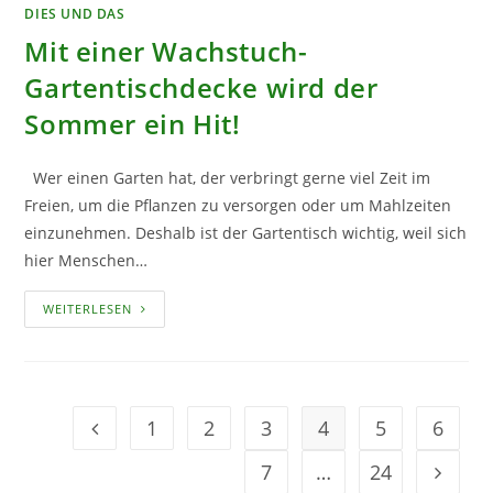
DIES UND DAS
Mit einer Wachstuch-
Gartentischdecke wird der
Sommer ein Hit!
Wer einen Garten hat, der verbringt gerne viel Zeit im
Freien, um die Pflanzen zu versorgen oder um Mahlzeiten
einzunehmen. Deshalb ist der Gartentisch wichtig, weil sich
hier Menschen…
MIT
WEITERLESEN
EINER
WACHSTUCH-
GARTENTISCHDECKE
WIRD
DER
SOMMER
EIN
1
2
3
4
5
6
Geh zur Option
HIT!
7
…
24
Geh zur