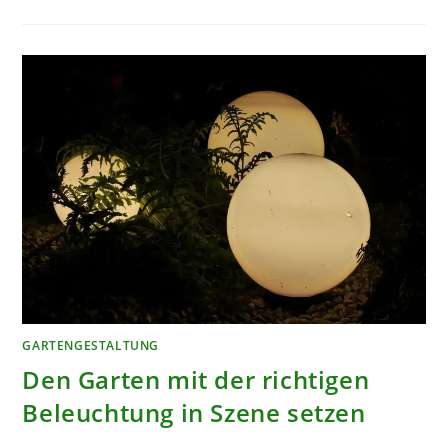
HOLZTERRASSE
–
EIGENSCHAFTEN
UND
WISSENSWERTES
GARTENGESTALTUNG
Den Garten mit der richtigen
Beleuchtung in Szene setzen