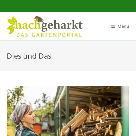
Sidebar-
Sidebar-
Inhalt
Menü
Dies und Das