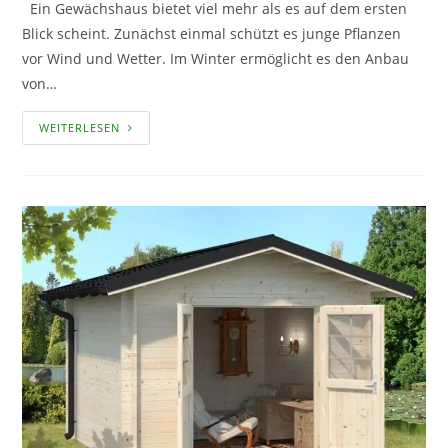
Ein Gewächshaus bietet viel mehr als es auf dem ersten
Blick scheint. Zunächst einmal schützt es junge Pflanzen
vor Wind und Wetter. Im Winter ermöglicht es den Anbau
von…
DIE
WEITERLESEN
NUTZUNG
VON
LICHT-
UND
WÄRMEQUELLEN
IM
GEWÄCHSHAUS
ODER
TREIBHAUS