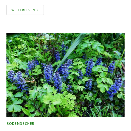
GRABGESTALTUNG
WEITERLESEN
MIT
PFLANZEN
–
DAS
GILT
ES
ZU
BEACHTEN
BODENDECKER