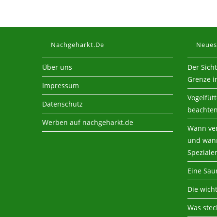
Nachgeharkt.de
Neues
Über uns
Der Sich
Grenze i
Impressum
Vogelfüt
Datenschutz
beachte
Werben auf nachgeharkt.de
Wann ver
und wann
Speziale
Eine Sau
Die wich
Was steck