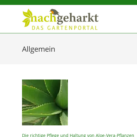
Sidebar-
Sidebar-
Inhalt
Allgemein
Die richtige Pflege und Haltung von Aloe-Vera-Pflanzen