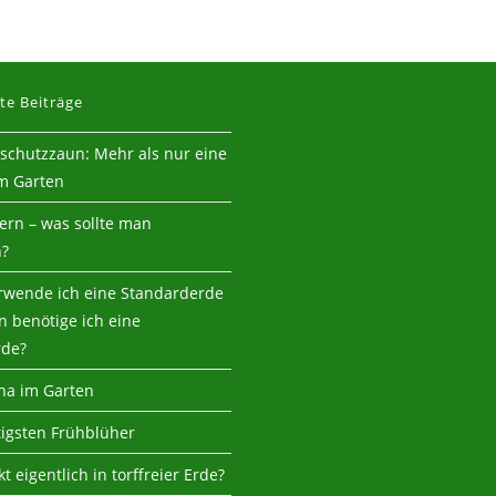
te Beiträge
tschutzzaun: Mehr als nur eine
m Garten
tern – was sollte man
n?
wende ich eine Standarderde
 benötige ich eine
rde?
na im Garten
tigsten Frühblüher
t eigentlich in torffreier Erde?