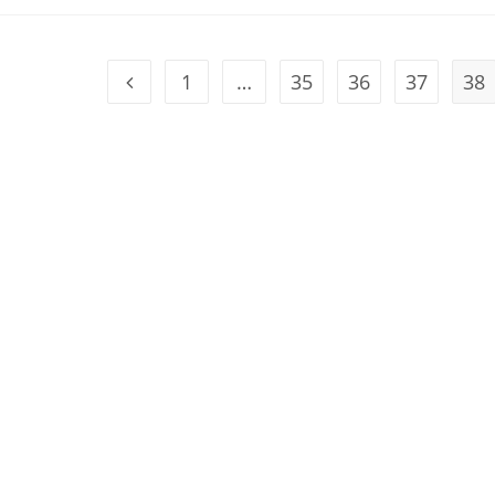
1
…
35
36
37
38
Geh zur Option