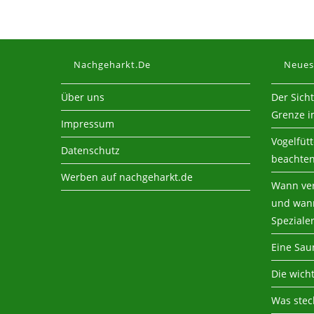
Nachgeharkt.de
Neues
Über uns
Der Sich
Grenze i
Impressum
Vogelfüt
Datenschutz
beachte
Werben auf nachgeharkt.de
Wann ver
und wann
Speziale
Eine Sau
Die wich
Was steck