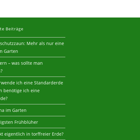
te Beiträge
tschutzzaun: Mehr als nur eine
m Garten
tern – was sollte man
n?
wende ich eine Standarderde
 benötige ich eine
rde?
na im Garten
tigsten Frühblüher
t eigentlich in torffreier Erde?