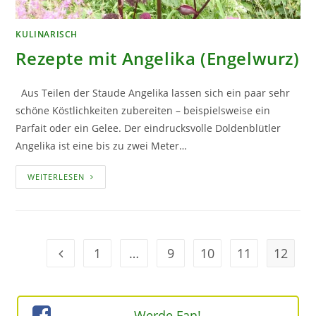
KULINARISCH
Rezepte mit Angelika (Engelwurz)
Aus Teilen der Staude Angelika lassen sich ein paar sehr
schöne Köstlichkeiten zubereiten – beispielsweise ein
Parfait oder ein Gelee. Der eindrucksvolle Doldenblütler
Angelika ist eine bis zu zwei Meter…
REZEPTE
WEITERLESEN
MIT
ANGELIKA
(ENGELWURZ)
1
…
9
10
11
12
Geh zur Option
Werde Fan!