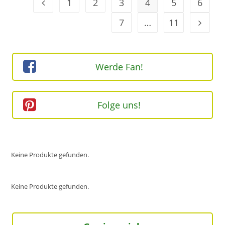
1
2
3
4
5
6
Geh zur Option
7
…
11
Geh zur
Werde Fan!
Folge uns!
Keine Produkte gefunden.
Keine Produkte gefunden.