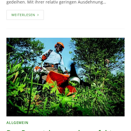
gedeihen. Mit ihrer relativ geringen Ausdehnung…
CLEMATIS
WEITERLESEN
IN
TÖPFEN
FÜR
BALKON
UND
TERRASSE
ALLGEMEIN