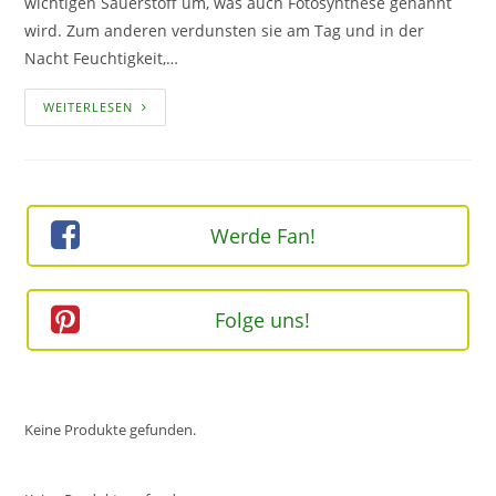
wichtigen Sauerstoff um, was auch Fotosynthese genannt
wird. Zum anderen verdunsten sie am Tag und in der
Nacht Feuchtigkeit,…
DIE
WEITERLESEN
BESTEN
PFLANZEN
FÜR
DAS
SCHLAFZIMMER
Werde Fan!
Folge uns!
Keine Produkte gefunden.