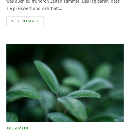
was auch zu früheren Zeiten stimmte. Das lag daran, dass
sie preiswert und nahrhaft…
LINSEN
WEITERLESEN
ANPFLANZEN,
PFLEGEN
UND
ERNTEN
ALLGEMEIN