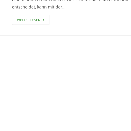
entscheidet, kann mit der…
DER
WEITERLESEN
BLÜHENDE
SICHTSCHUTZ
–
IN
WENIGEN
SCHRITTEN
ZUR
FARBENFROHEN
BLÜTENHECKE