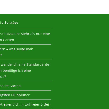
te Beiträge
tschutzzaun: Mehr als nur eine
m Garten
tern – was sollte man
n?
wende ich eine Standarderde
 benötige ich eine
rde?
na im Garten
tigsten Frühblüher
t eigentlich in torffreier Erde?