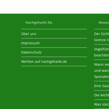
Nachgeharkt.de
Neues
Über uns
Der Sich
Grenze i
Impressum
Vogelfüt
Datenschutz
beachte
Werben auf nachgeharkt.de
Wann ver
und wann
Speziale
Eine Sau
Die wich
Was steck