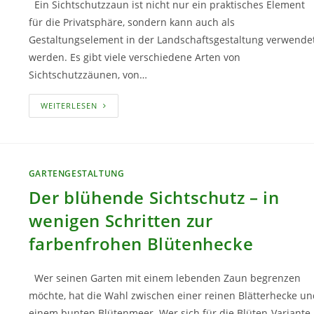
Ein Sichtschutzzaun ist nicht nur ein praktisches Element
für die Privatsphäre, sondern kann auch als
Gestaltungselement in der Landschaftsgestaltung verwende
werden. Es gibt viele verschiedene Arten von
Sichtschutzzäunen, von…
WIE
WEITERLESEN
MAN
SICHTSCHUTZZÄUNE
IN
DIE
LANDSCHAFTSGESTALTUNG
INTEGRIERT,
GARTENGESTALTUNG
UM
EINE
Der blühende Sichtschutz – in
HARMONISCHE
ATMOSPHÄRE
ZU
wenigen Schritten zur
SCHAFFEN
farbenfrohen Blütenhecke
Wer seinen Garten mit einem lebenden Zaun begrenzen
möchte, hat die Wahl zwischen einer reinen Blätterhecke un
einem bunten Blütenmeer. Wer sich für die Blüten-Variante