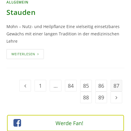
ALLGEMEIN
Stauden
Mohn – Nutz- und Heilpflanze Eine vielseitig einsetzbares
Gewächs mit einer langen Tradition in der medizinischen
Lehre
STAUDEN
WEITERLESEN
1
…
84
85
86
87
Geh zur Option
88
89
Geh zur
Werde Fan!