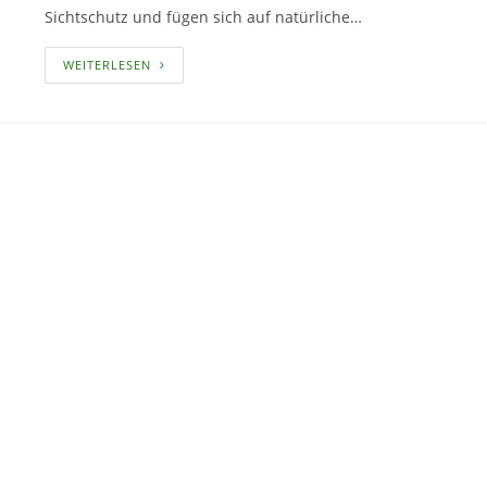
Sichtschutz und fügen sich auf natürliche…
ALLES
WEITERLESEN
WISSENSWERTE
RUND
UM
DEN
HOLZZAUN