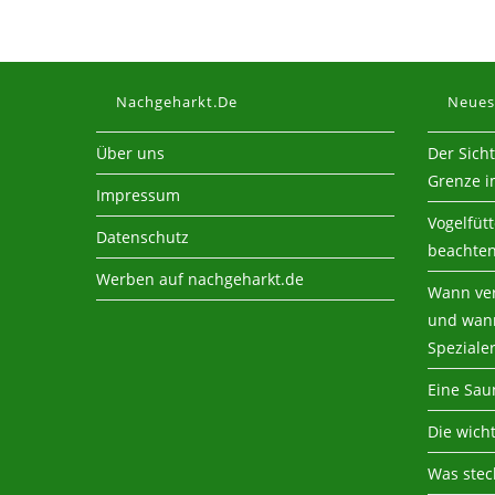
Nachgeharkt.de
Neues
Über uns
Der Sich
Grenze i
Impressum
Vogelfüt
Datenschutz
beachte
Werben auf nachgeharkt.de
Wann ver
und wann
Speziale
Eine Sau
Die wich
Was steck