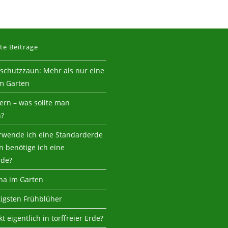
te Beiträge
tschutzzaun: Mehr als nur eine
m Garten
tern – was sollte man
n?
wende ich eine Standarderde
 benötige ich eine
rde?
na im Garten
tigsten Frühblüher
t eigentlich in torffreier Erde?